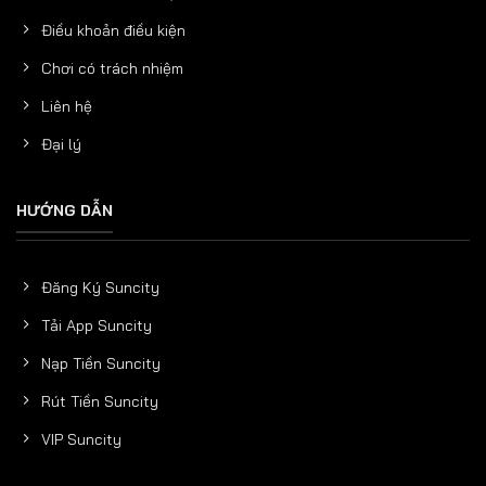
Điều khoản điều kiện
Chơi có trách nhiệm
Liên hệ
Đại lý
HƯỚNG DẪN
Đăng Ký Suncity
Tải App Suncity
Nạp Tiền Suncity
Rút Tiền Suncity
VIP Suncity