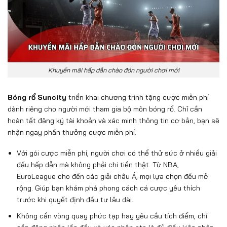
Khuyến mãi hấp dẫn chào đón người chơi mới
Bóng rổ Suncity
triển khai chương trình tặng cược miễn phí
dành riêng cho người mới tham gia bộ môn bóng rổ. Chỉ cần
hoàn tất đăng ký tài khoản và xác minh thông tin cơ bản, bạn sẽ
nhận ngay phần thưởng cược miễn phí.
Với gói cược miễn phí, người chơi có thể thử sức ở nhiều giải
đấu hấp dẫn mà không phải chi tiền thật. Từ NBA,
EuroLeague cho đến các giải châu Á, mọi lựa chọn đều mở
rộng. Giúp bạn khám phá phong cách cá cược yêu thích
trước khi quyết định đầu tư lâu dài.
Không cần vòng quay phức tạp hay yêu cầu tích điểm, chỉ