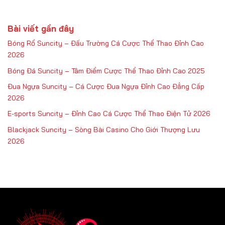
Bài viết gần đây
Bóng Rổ Suncity – Đấu Trường Cá Cược Thể Thao Đỉnh Cao
2026
Bóng Đá Suncity – Tâm Điểm Cược Thể Thao Đỉnh Cao 2025
Đua Ngựa Suncity – Cá Cược Đua Ngựa Đỉnh Cao Đẳng Cấp
2026
E-sports Suncity – Đỉnh Cao Cá Cược Thể Thao Điện Tử 2026
Blackjack Suncity – Sòng Bài Casino Cho Giới Thượng Lưu
2026