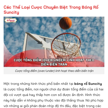
Các Thể Loại Cược Chuyên Biệt Trong Bóng Rổ
Suncity
Cược tổng điểm (over/under) linh hoạt theo diễn biến trận
Một trong những hình thức phổ biến nhất tại
bóng rổ Suncity
là cược tổng điểm, nơi người chơi dự đoán tổng điểm của cả hai
đội có vượt quá hay thấp hơn con số được ấn định. Hình thức
này hấp dẫn vì không phụ thuộc vào đội thắng thua. Nó phù hợp
với những ai giỏi phán đoán nhịp độ thi đấu, đặc biệt trong các