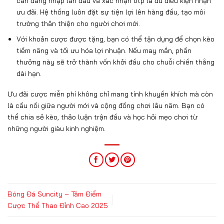
cần đăng nhập lần đầu và xác nhận otp là đủ điều kiện nhận
ưu đãi. Hệ thống luôn đặt sự tiện lợi lên hàng đầu, tạo môi
trường thân thiện cho người chơi mới.
Với khoản cược được tặng, bạn có thể tận dụng để chọn kèo
tiềm năng và tối ưu hóa lợi nhuận. Nếu may mắn, phần
thưởng này sẽ trở thành vốn khởi đầu cho chuỗi chiến thắng
dài hạn.
Ưu đãi cược miễn phí không chỉ mang tính khuyến khích mà còn
là cầu nối giữa người mới và cộng đồng chơi lâu năm. Bạn có
thể chia sẻ kèo, thảo luận trận đấu và học hỏi mẹo chơi từ
những người giàu kinh nghiệm.
Bóng Đá Suncity – Tâm Điểm
Cược Thể Thao Đỉnh Cao 2025